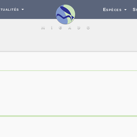
tualités
Espèces
S