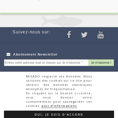
Suivez-nous sur:
Abonnement Newsletter
MIGADO respecte vos données. Nous
utilisons des cookies sur ce site pour
Webcam
Appels d'offres
obtenir des données statistiques
Partenaires
Recrutement
anonymes de fréquentation.
Autres Associations
Faire un don via la
En cliquant sur le bouton ci-contre,
vous nous donnez votre
Migrateurs
plateforme HelloAsso
consentement pour sauvegarder ces
Contacts
cookies.
plus d’informations
© Migado 2018
OUI, JE SUIS D'ACCORD
Mentions Légales
|
Politique de confidentialité