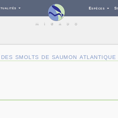
tualités
Espèces
S
 des smolts de saumon atlantique