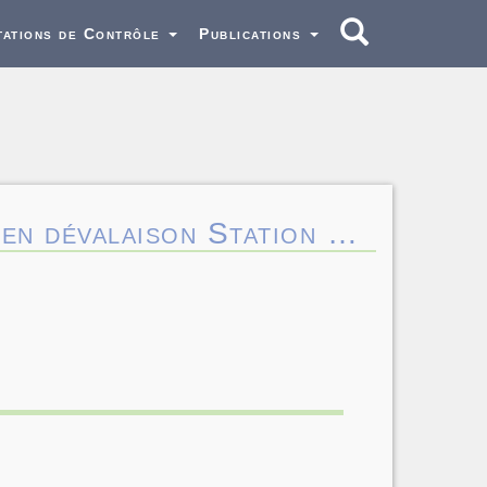
tations de Contrôle
Publications
 en dévalaison Station …