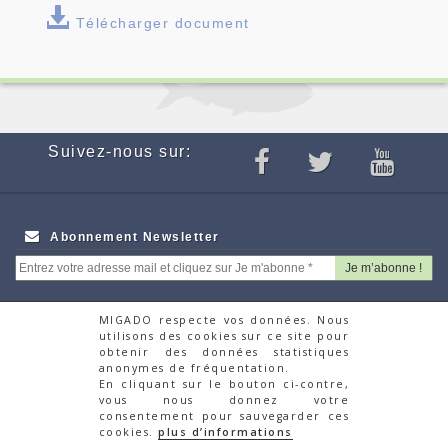
Télécharger document
Suivez-nous sur:
Abonnement Newsletter
MIGADO respecte vos données. Nous
utilisons des cookies sur ce site pour
Webcam
Appels d'offres
obtenir des données statistiques
Partenaires
Recrutement
anonymes de fréquentation.
Autres Associations
Faire un don via la
En cliquant sur le bouton ci-contre,
vous nous donnez votre
Migrateurs
plateforme HelloAsso
consentement pour sauvegarder ces
Contacts
cookies.
plus d’informations