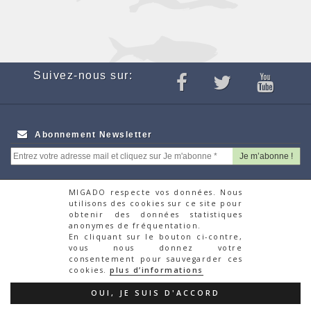
Suivez-nous sur:
Abonnement Newsletter
MIGADO respecte vos données. Nous
utilisons des cookies sur ce site pour
Webcam
Appels d'offres
obtenir des données statistiques
Partenaires
Recrutement
anonymes de fréquentation.
Autres Associations
Faire un don via la
En cliquant sur le bouton ci-contre,
vous nous donnez votre
Migrateurs
plateforme HelloAsso
consentement pour sauvegarder ces
Contacts
cookies.
plus d’informations
© Migado 2018
OUI, JE SUIS D'ACCORD
Mentions Légales
|
Politique de confidentialité