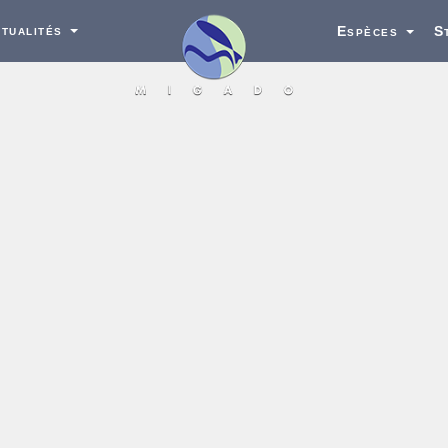
tualités
Espèces
S