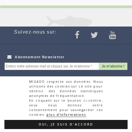
Suivez-nous sur:
Abonnement Newsletter
MIGADO respecte vos données. Nous
utilisons des cookies sur ce site pour
Webcam
Appels d'offres
obtenir des données statistiques
Partenaires
Recrutement
anonymes de fréquentation.
Autres Associations
Faire un don via la
En cliquant sur le bouton ci-contre,
vous nous donnez votre
Migrateurs
plateforme HelloAsso
consentement pour sauvegarder ces
Contacts
cookies.
plus d’informations
© Migado 2018
OUI, JE SUIS D'ACCORD
Mentions Légales
|
Politique de confidentialité