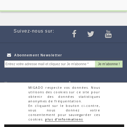
Suivez-nous sur:
Abonnement Newsletter
Webcam
Appels d'offres
MIGADO respecte vos données. Nous
Partenaires
Recrutement
utilisons des cookies sur ce site pour
Autres Associations
Faire un don via la
obtenir des données statistiques
anonymes de fréquentation.
Migrateurs
plateforme HelloAsso
En cliquant sur le bouton ci-contre,
Contacts
vous nous donnez votre
consentement pour sauvegarder ces
© Migado 2018
cookies.
plus d’informations
Mentions Légales
|
Politique de confidentialité