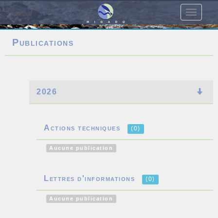
Toggle
navigati
Publications
2026
Actions techniques
(0)
Aucune publication
Lettres d'informations
(0)
Aucune publication