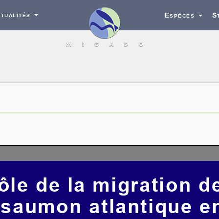
tualités
Espèces
S