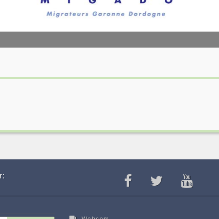
r:
Webcam